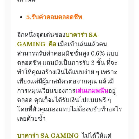
5.รับค่าคอมตลอดชีพ
อีกหนึ่งจุดเด่นของ
บาคาร่า SA
GAMING คือ
เมื่อเข้าเล่นแล้วคน
สามารถรับค่าคอมมิชชั่นสูง 0.6% แบบ
ตลอดชีพ แถมยังเป็นการรับ 3 ชั้น ที่จะ
ทำให้คุณสร้างเงินได้แบบง่าย ๆ เพราะ
เพียงแค่มีผู้มาสมัครต่อจากคุณ แล้วมี
การหมุนเวียนของการ
เล่นเกมพนัน
อยู่
ตลอด คุณก็จะได้รับเงินไปแบบฟรี ๆ
โดยที่ตัวคุณเองแทบไม่ต้องขยับทำอะไร
เลยด้วยซ้ำ
บาคาร่า SA GAMING
ไม่ได้ให้แค่