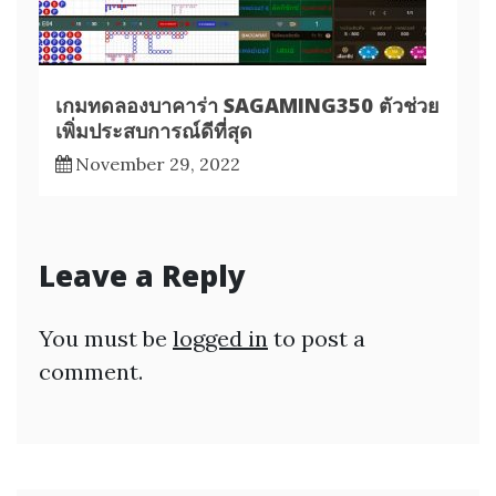
เกมทดลองบาคาร่า SAGAMING350 ตัวช่วย
เพิ่มประสบการณ์ดีที่สุด
November 29, 2022
Leave a Reply
You must be
logged in
to post a
comment.