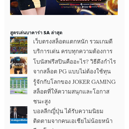
สูตรเล่นบาคาร่า SA ล่าสุด
เว็บตรงสล็อตแตกหนัก รวมเกมดี
บริการเด่น ครบทุกความต้องการ
โบนัสฟรีสปินคืออะไร? วิธีดึงกำไร
จากสล็อต PG แบบไม่ต้องใช้ทุน
รู้จักกับโลกของ JOKER GAMING
สล็อตที่ให้ความสนุกและโอกาส
ชนะสูง
บอลลีกญี่ปุ่น ได้รับความนิยม
ติดตามจากคนเอเชียไม่น้อยหน้า