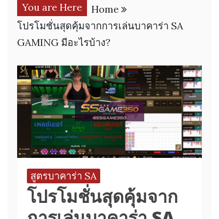
You are Here
Home
โปรโมชั่นสุดคุ้มจากการเล่นบาคาร่า SA
GAMING มีอะไรบ้าง?
สูตรบาคาร่า SA
โปรโมชั่นสุดคุ้มจาก
การเล่นบาคาร่า SA