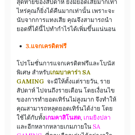
สุดท้ายของสัปดาห์ ยิ่งมียอดเสียมากเท่า
ไหร่คุณก็ยิ่งได้คืนมากเท่านั้น เพราะจะ
นับจากการแทงเสีย คุณจึงสามารถนำ
ยอดที่ได้นี้ไปทำกำไรได้เพิ่มขึ้นแน่นอน
3.แจกเครดิตฟรี
โปรโมชั่นการแจกเครดิตฟรีและโบนัส
พิเศษ สำหรับ
เกมบาคาร่า SA
GAMING
จะมีให้ตั้งแต่รายวัน, ราย
สัปดาห์ ไปจนถึงรายเดือน โดยเงื่อนไข
ของการทำยอดเทิร์นไม่สูงมาก จึงทำให้
คุณสามารถหลุดยอดเทิร์นได้ง่าย โดย
ใช้ได้กับทั้ง
เกมคาสิโนสด
,
เกมยิงปลา
และอีกหลากหลายเกมภายใน
SA