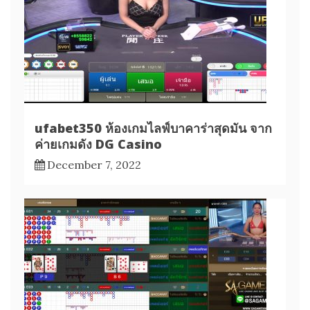
ufabet350 ห้องเกมไลฟ์บาคาร่าสุดมัน จาก
ค่ายเกมดัง DG Casino
December 7, 2022