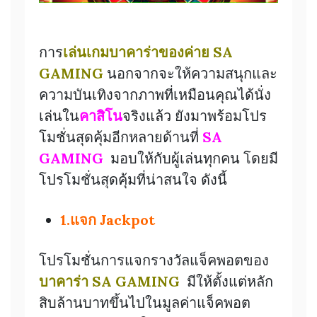
การ
เล่นเกมบาคาร่าของค่าย SA
GAMING
นอกจากจะให้ความสนุกและ
ความบันเทิงจากภาพที่เหมือนคุณได้นั่ง
เล่นใน
คาสิโน
จริงแล้ว ยังมาพร้อมโปร
โมชั่นสุดคุ้มอีกหลายด้านที่
SA
GAMING
มอบให้กับผู้เล่นทุกคน โดยมี
โปรโมชั่นสุดคุ้มที่น่าสนใจ ดังนี้
1.แจก
Jackpot
โปรโมชั่นการแจกรางวัลแจ็คพอตของ
บาคาร่า SA GAMING
มีให้ตั้งแต่หลัก
สิบล้านบาทขึ้นไปในมูลค่าแจ็คพอต