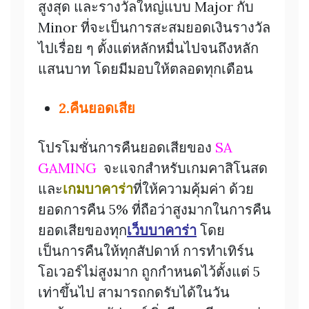
สูงสุด และรางวัลใหญ่แบบ Major กับ
Minor ที่จะเป็นการสะสมยอดเงินรางวัล
ไปเรื่อย ๆ ตั้งแต่หลักหมื่นไปจนถึงหลัก
แสนบาท โดยมีมอบให้ตลอดทุกเดือน
2.คืนยอดเสีย
โปรโมชั่นการคืนยอดเสียของ
SA
GAMING
จะแจกสำหรับเกมคาสิโนสด
และ
เกมบาคาร่า
ที่ให้ความคุ้มค่า ด้วย
ยอดการคืน 5% ที่ถือว่าสูงมากในการคืน
ยอดเสียของทุก
เว็บบาคาร่า
โดย
เป็นการคืนให้ทุกสัปดาห์ การทำเทิร์น
โอเวอร์ไม่สูงมาก ถูกกำหนดไว้ตั้งแต่ 5
เท่าขึ้นไป สามารถกดรับได้ในวัน