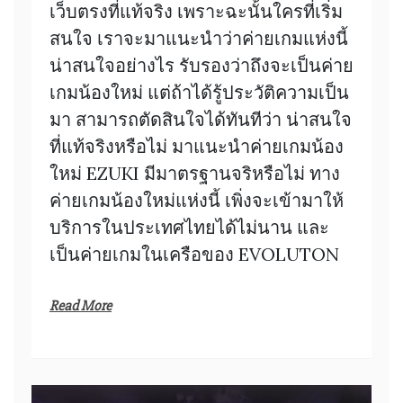
เว็บตรงที่แท้จริง เพราะฉะนั้นใครที่เริ่ม
สนใจ เราจะมาแนะนำว่าค่ายเกมแห่งนี้
น่าสนใจอย่างไร รับรองว่าถึงจะเป็นค่าย
เกมน้องใหม่ แต่ถ้าได้รู้ประวัติความเป็น
มา สามารถตัดสินใจได้ทันทีว่า น่าสนใจ
ที่แท้จริงหรือไม่ มาแนะนำค่ายเกมน้อง
ใหม่ EZUKI มีมาตรฐานจริหรือไม่ ทาง
ค่ายเกมน้องใหม่แห่งนี้ เพิ่งจะเข้ามาให้
บริการในประเทศไทยได้ไม่นาน และ
เป็นค่ายเกมในเครือของ EVOLUTON
Read More