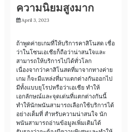
ความนิยมสูงมาก
April 3, 2023
ถ้าพูดค่ายเกมที่ให้บริการคาสิโนสด เชื่อ
ว่าในโซนเอเชียก็ถือว่าน่าสนใจและ
สามารถให้บริการไปได้ทั่วโลก
เนื่องจากว่าคาสิโนสดที่มาจากทางค่าย
เกม ก็จะมีแหล่งที่มาแตกต่างกันออกไป
มีทั้งแบบยุโรปหรือว่าเอเชีย ทำให้
เอกลักษณ์และจุดเด่นที่แตกต่างกันนี้
ทำให้นักพนันสามารถเลือกใช้บริการได้
อย่างเต็มที่ สำหรับความน่าสนใจ นัก
พนันสามารถอ่านข้อมูลเพิ่มเติมได้
รับรองว่าจะต้องมีความพิเศษและทำให้