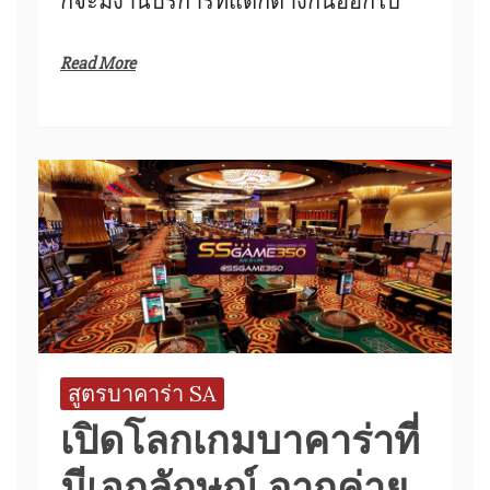
ก็จะมีงานบริการที่แตกต่างกันออกไป
Read More
สูตรบาคาร่า SA
เปิดโลกเกมบาคาร่าที่
มีเอกลักษณ์ จากค่าย