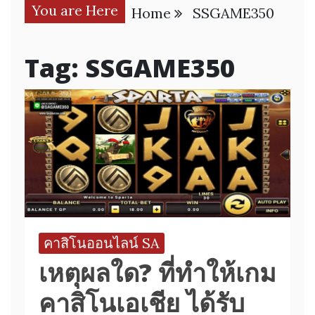
You are Here
Home
SSGAME350
Tag:
SSGAME350
คาสิโนออนไลน์ SA
เหตุผลใด? ที่ทำให้เกม
คาสิโนเอเชีย ได้รับ