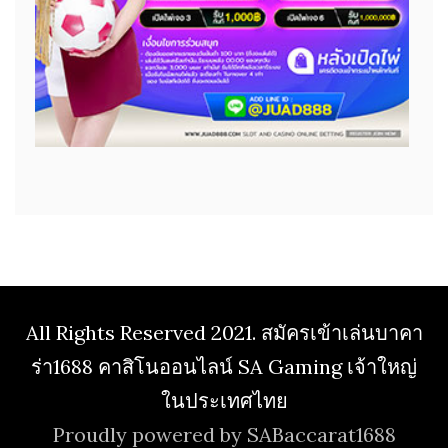
All Rights Reserved 2021. สมัครเข้าเล่นบาคา
ร่า1688 คาสิโนออนไลน์ SA Gaming เจ้าใหญ่
ในประเทศไทย
Proudly powered by SABaccarat1688