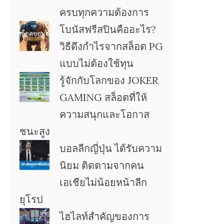
ครบทุกความต้องการ
โบนัสฟรีสปินคืออะไร?
วิธีดึงกำไรจากสล็อต PG
แบบไม่ต้องใช้ทุน
รู้จักกับโลกของ JOKER
GAMING สล็อตที่ให้
ความสนุกและโอกาส
ชนะสูง
บอลลีกญี่ปุ่น ได้รับความ
นิยม ติดตามจากคน
เอเชียไม่น้อยหน้าลีก
ยุโรป
ไฮไลท์สำคัญของการ