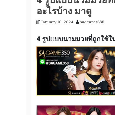
อะไรบ้าง มาดู
January 10, 2024
baccarat888
4 รูปแบบนวมมวยที่ถูกใช้ในก