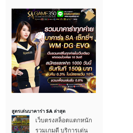
สูตรเล่นบาคาร่า SA ล่าสุด
เว็บตรงสล็อตแตกหนัก
รวมเกมดี บริการเด่น