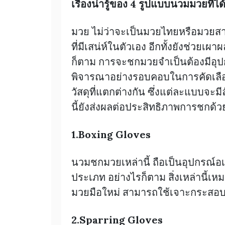
เรื่องน่ารู้ของ 4
รูปแบบนวมมวยที่ได
มวย ไม่ว่าจะเป็นมวยไทยหรือมวยสากล
ที่มีเสน่ห์ในตัวเอง อีกทั้งยังช่วย
ก็ตาม การจะชกมวยจำเป็นต้องมีอุปก
พิจารณาอย่างรอบคอบในการคัดเลื
วัสดุที่แตกต่างกัน ซึ่งแต่ละแบบจะ
นี้ยังส่งผลต่อประสิทธิภาพการชกด้ว
1.Boxing Gloves
นวมชกมวยเหล่านี้ ถือเป็นอุปกรณ์อ
ประเภท อย่างไรก็ตาม สิ่งเหล่านี้เ
มวยมือใหม่ สามารถใช้เจาะกระสอบทร
2.Sparring Gloves