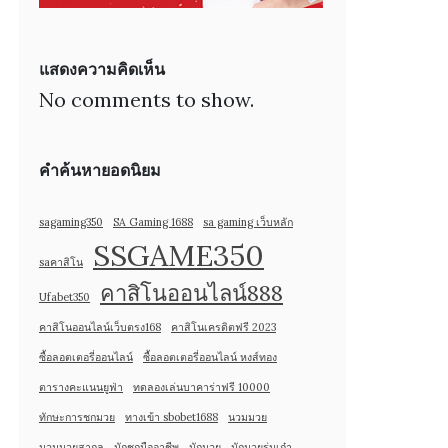
แสดงความคิดเห็น
No comments to show.
คำค้นหายอดนิยม
sagaming350
SA Gaming 1688
sa gaming เว็บหลัก
SSGAME350
saคาสิโน
คาสิโนออนไลน์888
Ufabet350
คาสิโนออนไลน์เว็บตรง168
คาสิโนเครดิตฟรี 2023
ซื้อลอตเตอรี่ออนไลน์
ซื้อลอตเตอรี่ออนไลน์ หงส์ทอง
ตารางคะแนนยูฟ่า
ทดลองเล่นบาคาร่าฟรี 10000
ทักษะการชกมวย
ทางเข้า sbobet1688
นวมมวย
นวมมวยสากล
นักชกมืออาชีพ
นักมวย
นักมวยรุ่นเก๋า