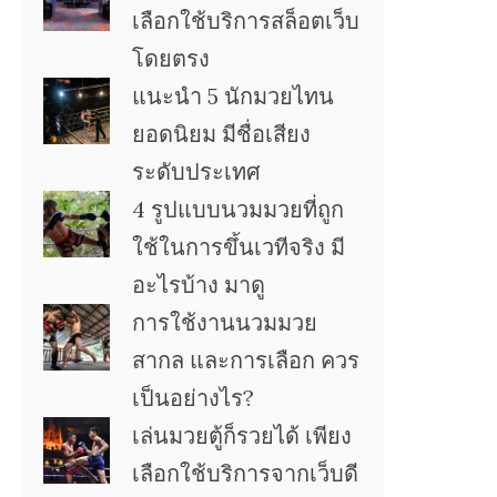
เลือกใช้บริการสล็อตเว็บ
โดยตรง
แนะนำ 5 นักมวยไทน
ยอดนิยม มีชื่อเสียง
ระดับประเทศ
4 รูปแบบนวมมวยที่ถูก
ใช้ในการขึ้นเวทีจริง มี
อะไรบ้าง มาดู
การใช้งานนวมมวย
สากล และการเลือก ควร
เป็นอย่างไร?
เล่นมวยตู้ก็รวยได้ เพียง
เลือกใช้บริการจากเว็บดี