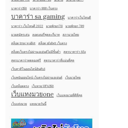
บาคาร่า350
บาคาร่า 888 เว็บตรง
บาคาร่า sa gaming
บาคาร่าเว็บไหนดี
บาคาร่า เว็บไหนดี 2022
มวยพักยก711
มวยพักยก 789
มวยสมัครเล่น
ลอตเตอรี่ชุดละกี่บาท
สภามวยไทย
สล็อต true wallet
สล็อต ufabet เว็บตรง
สล็อตเว็บตรงไม่ผ่านเอเย่นต์ไม่มีขั้นต่ำ
สูตรบาคาร่า fifa
สูตรบาคาร่าทดลองฟรี
สูตรบาคาร่าที่แม่นที่สุด
เว็บคาสิโนออนไลน์อันดับ1
เว็บพนันออนไลน์ เว็บตรงไม่ผ่านเอเย่นต์
เว็บมวยไทย
เว็บสล็อตตรง
เว็บหวย UFA350
เว็บแทงมวยone
เว็บแทงมวยที่ดีที่สุด
เว็บแท่งมวย
แทงมวยวันนี้