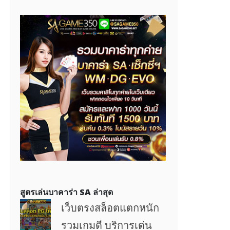
สูตรเล่นบาคาร่า SA ล่าสุด
เว็บตรงสล็อตแตกหนัก
รวมเกมดี บริการเด่น