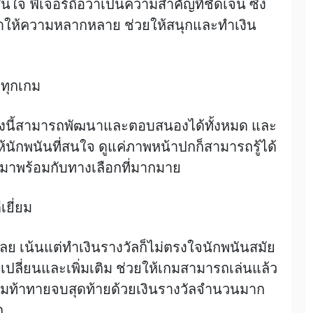
จ ฟีเจอร์ถือว่าเป็นความสำคัญที่ชัดเจน ซึ่ง
ทำให้ความหลากหลาย ช่วยให้สนุกและทำเงิน
ทุกเกม
ห่งนี้สามารถพัฒนาและตอบสนองได้ทั้งหมด และ
นักพนันที่สนใจ ดูแค่ภาพหน้าปกก็สามารถรู้ได้
ณ์มาพร้อมกับทางเลือกที่มากมาย
ยี่ยม
ลย เน้นแต่ทำเงินรางวัลก็ไม่ตรงใจนักพนันสมัย
บเปลี่ยนและเพิ่มเติม ช่วยให้เกมสามารถเล่นแล้ว
มท้าทายจบสุดท้ายด้วยเงินรางวัลจำนวนมาก
ก