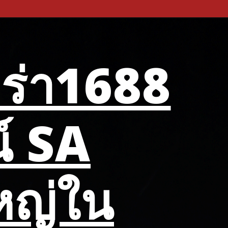
าร่า1688
์ SA
หญ่ใน