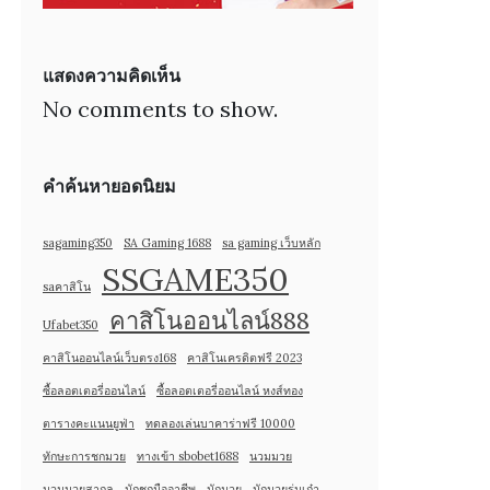
แสดงความคิดเห็น
No comments to show.
คำค้นหายอดนิยม
sagaming350
SA Gaming 1688
sa gaming เว็บหลัก
SSGAME350
saคาสิโน
คาสิโนออนไลน์888
Ufabet350
คาสิโนออนไลน์เว็บตรง168
คาสิโนเครดิตฟรี 2023
ซื้อลอตเตอรี่ออนไลน์
ซื้อลอตเตอรี่ออนไลน์ หงส์ทอง
ตารางคะแนนยูฟ่า
ทดลองเล่นบาคาร่าฟรี 10000
ทักษะการชกมวย
ทางเข้า sbobet1688
นวมมวย
นวมมวยสากล
นักชกมืออาชีพ
นักมวย
นักมวยรุ่นเก๋า