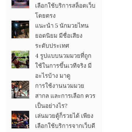
เลือกใช้บริการสล็อตเว็บ
โดยตรง
แนะนำ 5 นักมวยไทน
ยอดนิยม มีชื่อเสียง
ระดับประเทศ
4 รูปแบบนวมมวยที่ถูก
ใช้ในการขึ้นเวทีจริง มี
อะไรบ้าง มาดู
การใช้งานนวมมวย
สากล และการเลือก ควร
เป็นอย่างไร?
เล่นมวยตู้ก็รวยได้ เพียง
เลือกใช้บริการจากเว็บดี