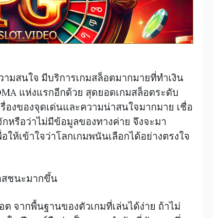
ห้ความสนใจ มีบริการเกมสล็อตมากมายที่ทำเงิน
ROMA แห่งแรกอีกด้วย สุดยอดเกมสล็อตระดับ
เรื่องของจุดเด่นและความน่าสนใจมากมาย เชื่อ
้จักหรือว่าไม่มีข้อมูลของทางค่าย จึงจะมา
่อให้เข้าใจว่าโลกเกมพนันเลือกได้อย่างตรงใจ
อกาสชนะมากขึ้น
 จากพื้นฐานของตัวเกมที่เล่นได้ง่าย ถ้าไม่