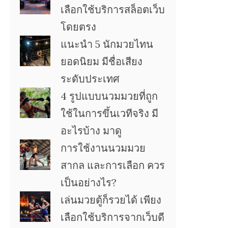
เลือกใช้บริการสล็อตเว็บ
โดยตรง
แนะนำ 5 นักมวยไทน
ยอดนิยม มีชื่อเสียง
ระดับประเทศ
4 รูปแบบนวมมวยที่ถูก
ใช้ในการขึ้นเวทีจริง มี
อะไรบ้าง มาดู
การใช้งานนวมมวย
สากล และการเลือก ควร
เป็นอย่างไร?
เล่นมวยตู้ก็รวยได้ เพียง
เลือกใช้บริการจากเว็บดี