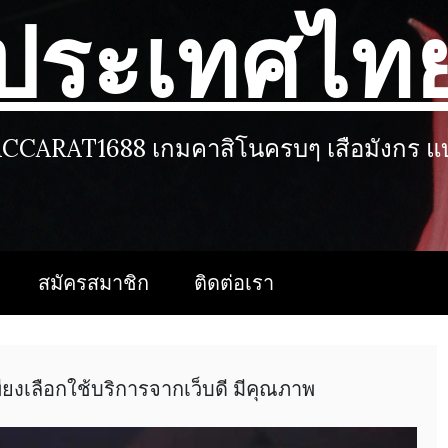
ประเทศไท
ACCARAT1688 เกมคาสิโนครบๆ เสือมังกร แ
สมัครสมาชิก
ติดต่อเรา
เพียงเลือกใช้บริการจากเว็บดี มีคุณภาพ