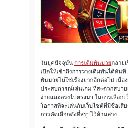
ในยุคปัจจุบัน
การเดิมพันมวย
กลายเป
เปิดให้เข้าถึงการวางเดิมพันได้ทันที 
พันมวยไม่ใช่เรื่องยากอีกต่อไป เนื่
ประสบการณ์เล่นเกม ที่สะดวกสบายแล
ง่ายและตรงไปตรงมา ในการเลือกเว็บ
โอกาสที่จะเล่นกับเว็บไซต์ที่มีชื่อเ
การคัดเลือกดังที่สรุปไว้ด้านล่าง