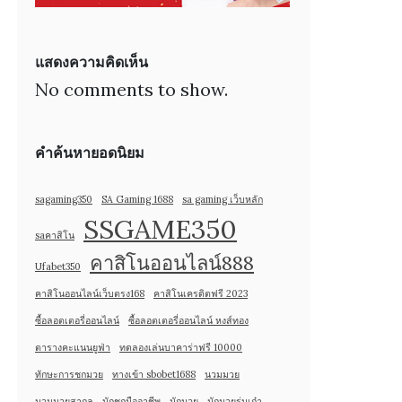
แสดงความคิดเห็น
No comments to show.
คำค้นหายอดนิยม
sagaming350
SA Gaming 1688
sa gaming เว็บหลัก
SSGAME350
saคาสิโน
คาสิโนออนไลน์888
Ufabet350
คาสิโนออนไลน์เว็บตรง168
คาสิโนเครดิตฟรี 2023
ซื้อลอตเตอรี่ออนไลน์
ซื้อลอตเตอรี่ออนไลน์ หงส์ทอง
ตารางคะแนนยูฟ่า
ทดลองเล่นบาคาร่าฟรี 10000
ทักษะการชกมวย
ทางเข้า sbobet1688
นวมมวย
นวมมวยสากล
นักชกมืออาชีพ
นักมวย
นักมวยรุ่นเก๋า