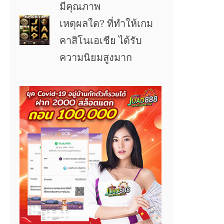
มีคุณภาพ
เหตุผลใด? ที่ทำให้เกม
คาสิโนเอเชีย ได้รับ
ความนิยมสูงมาก