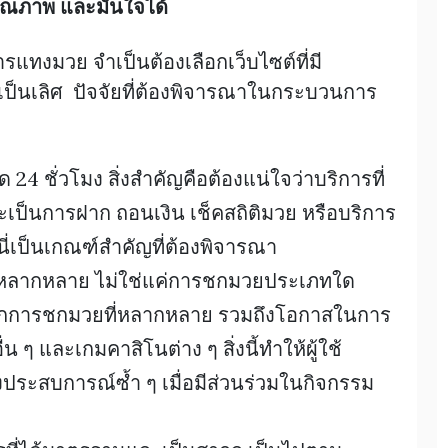
ุณภาพ และมั่นใจได้
ารแทงมวย จำเป็นต้องเลือกเว็บไซต์ที่มี
ี่เป็นเลิศ ปัจจัยที่ต้องพิจารณาในกระบวนการ
อด 24 ชั่วโมง สิ่งสำคัญคือต้องแน่ใจว่าบริการที่
าจะเป็นการฝาก ถอนเงิน เช็คสถิติมวย หรือบริการ
อ นี่เป็นเกณฑ์สำคัญที่ต้องพิจารณา
ที่หลากหลาย ไม่ใช่แค่การชกมวยประเภทใด
เลือกการชกมวยที่หลากหลาย รวมถึงโอกาสในการ
น ๆ และเกมคาสิโนต่าง ๆ สิ่งนี้ทำให้ผู้ใช้
งประสบการณ์ซ้ำ ๆ เมื่อมีส่วนร่วมในกิจกรรม