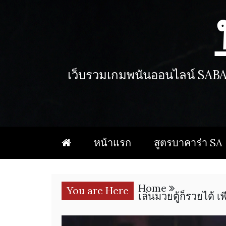
เว็บรวมเกมพนันออนไลน์ SAB
หน้าแรก
สูตรบาคาร่า SA
Home
You are Here
เล่นมวยตู้ก็รวยได้ 