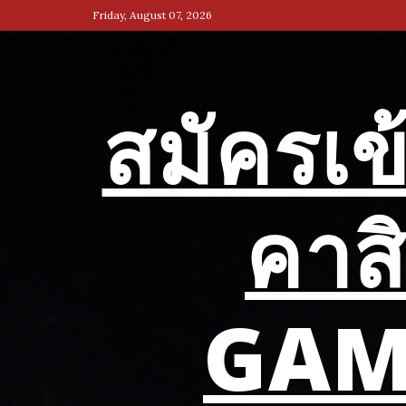
Skip
Friday, August 07, 2026
to
content
สมัครเข
คาส
GAMI