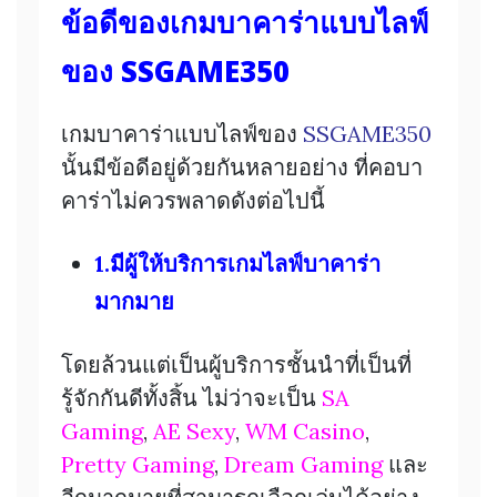
ของ
SSGAME350
เกมบาคาร่าแบบไลฟ์ของ
SSGAME350
นั้นมีข้อดีอยู่ด้วยกันหลายอย่าง ที่คอบา
คาร่าไม่ควรพลาดดังต่อไปนี้
1.มีผู้ให้บริการเกมไลฟ์บาคาร่า
มากมาย
โดยล้วนแต่เป็นผู้บริการชั้นนำที่เป็นที่
รู้จักกันดีทั้งสิ้น ไม่ว่าจะเป็น
SA
Gaming
,
AE Sexy
,
WM Casino
,
Pretty Gaming
,
Dream Gaming
และ
อีกมากมายที่สามารถเลือกเล่นได้อย่าง
จุใจ