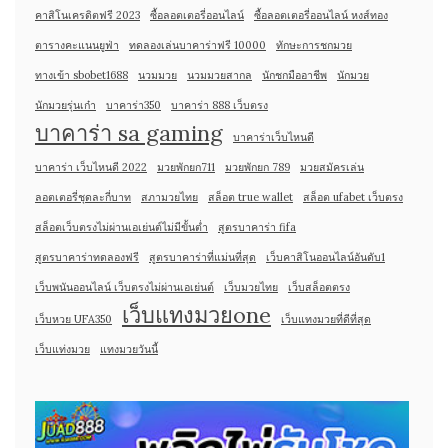
ตารางคะแนนยูฟ่า
ทดลองเล่นบาคาร่าฟรี 10000
ทักษะการชกมวย
ทางเข้า sbobet1688
นวมมวย
นวมมวยสากล
นักชกมืออาชีพ
นักมวย
นักมวยรุ่นเก๋า
บาคาร่า350
บาคาร่า 888 เว็บตรง
บาคาร่า sa gaming
บาคาร่าเว็บไหนดี
บาคาร่า เว็บไหนดี 2022
มวยพักยก711
มวยพักยก 789
มวยสมัครเล่น
ลอตเตอรี่ชุดละกี่บาท
สภามวยไทย
สล็อต true wallet
สล็อต ufabet เว็บตรง
สล็อตเว็บตรงไม่ผ่านเอเย่นต์ไม่มีขั้นต่ำ
สูตรบาคาร่า fifa
สูตรบาคาร่าทดลองฟรี
สูตรบาคาร่าที่แม่นที่สุด
เว็บคาสิโนออนไลน์อันดับ1
เว็บพนันออนไลน์ เว็บตรงไม่ผ่านเอเย่นต์
เว็บมวยไทย
เว็บสล็อตตรง
เว็บแทงมวยone
เว็บหวย UFA350
เว็บแทงมวยที่ดีที่สุด
เว็บแท่งมวย
แทงมวยวันนี้