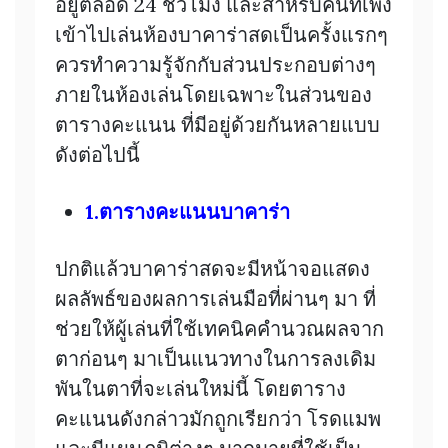
ควรทำความรู้จักกับส่วนประกอบต่างๆ
ภายในห้องเล่นโดยเฉพาะในส่วนของ
ตารางคะแนน ที่มีอยู่ด้วยกันหลายแบบ
ดังต่อไปนี้
1.ตารางคะแนนบาคาร่า
ปกติแล้วบาคาร่าสดจะมีหน้าจอแสดง
ผลลัพธ์ของผลการเล่นมือที่ผ่านๆ มา ที่
ช่วยให้ผู้เล่นที่ใช้เทคนิคคำนวณผลจาก
ตาก่อนๆ มาเป็นแนวทางในการลงเดิม
พันในตาที่จะเล่นใหม่นี้ โดยตาราง
คะแนนดังกล่าวมักถูกเรียกว่า โรดแมพ
และมีแผนภูมิต่างๆ มากมายที่ใช้เป็น
ส่วนหนึ่งของกลยุทธ์บาคาร่า โดยแต่ละ