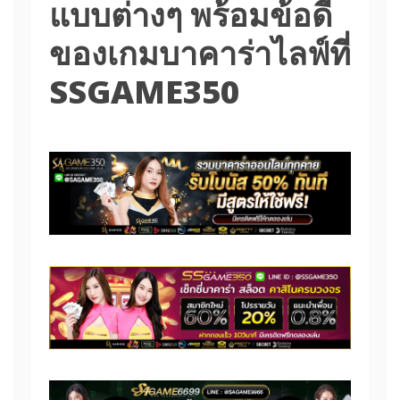
ของเกมบาคาร่าไลฟ์ที่
SSGAME350