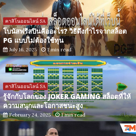
คาสิโนออนไลน์ SA
โบนัสฟรีสปินคืออะไร? วิธีดึงกำไรจากสล็อต
PG แบบไม่ต้องใช้ทุน
July 16, 2025
1 min read
คาสิโนออนไลน์ SA
รู้จักกับโลกของ JOKER GAMING สล็อตที่ให้
ความสนุกและโอกาสชนะสูง
February 24, 2025
1 min read