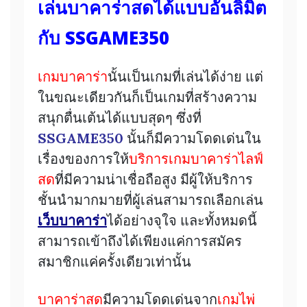
กับ
SSGAME350
เกมบาคาร่า
นั้นเป็นเกมที่เล่นได้ง่าย แต่
ในขณะเดียวกันก็เป็นเกมที่สร้างความ
สนุกตื่นเต้นได้แบบสุดๆ ซึ่งที่
SSGAME350
นั้นก็มีความโดดเด่นใน
เรื่องของการให้
บริการเกมบาคาร่าไลฟ์
สด
ที่มีความน่าเชื่อถือสูง มีผู้ให้บริการ
ชั้นนำมากมายที่ผู้เล่นสามารถเลือกเล่น
เว็บบาคาร่า
ได้อย่างจุใจ และทั้งหมดนี้
สามารถเข้าถึงได้เพียงแค่การสมัคร
สมาชิกแค่ครั้งเดียวเท่านั้น
บาคาร่าสด
มีความโดดเด่นจาก
เกมไพ่
คาสิโนอื่นๆ
เนื่องจากความสนุกในการ