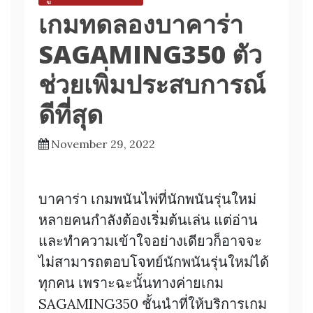
เกมทดลองบาคาร่า
SAGAMING350 ตัว
ช่วยเพิ่มประสบการณ์
ดีที่สุด
November 29, 2022
บาคาร่า เกมพนันไพ่ที่นักพนันรุ่นใหม่
หลายคนกำลังต้องเริ่มต้นเล่น แต่อ่าน
และทำความเข้าใจอย่างเดียวก็อาจจะ
ไม่สามารถตอบโจทย์นักพนันรุ่นใหม่ได้
ทุกคน เพราะฉะนั้นทางค่ายเกม
SAGAMING350 ชั้นนำที่ให้บริการเกม