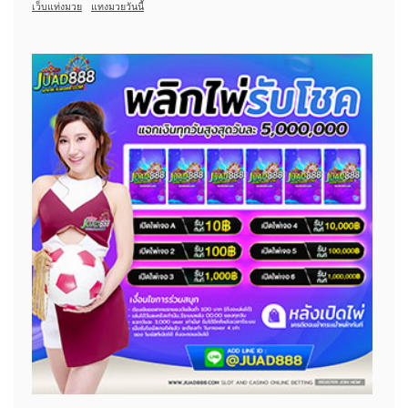
เว็บแท่งมวย
แทงมวยวันนี้