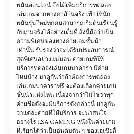
พนันออนไลน์ จึงได้เพิ่มบริการทดลอง
เล่นเกมจากทางคาสิโนจริง เพื่อให้นัก
พนันรุ่นใหม่ทุกคนสามารถเริ่มต้นเรียนรู้
กับเกมจริงได้อย่างเต็มที่ สิ่งนี้ถือว่าเป็น
ความพิเศษของทางค่ายเกมชั้นนำ
เท่านั้น รับรองว่าจะได้รับประสบการณ์
สุดพิเศษอย่างแน่นอน ค่ายเกมที่ให้
บริการทดลองเล่นเกมบาคาร่า มีค่าย
ไหนบ้าง มาดูกันว่าถ้าต้องการทดลอง
เล่นเกมบาคาร่าฟรี จะต้องเลือกค่ายเกม
ชั้นนำแห่งไหน เนื่องจากว่าไม่ใช่ว่าทุก
ค่ายชื่อดังจะมีบริการดังกล่าวนี้ มาดูกัน
ว่าแต่ละค่ายที่ให้บริการ จะน่าสนใจ
อย่างไร 1.SA GAMING หนึ่งในค่ายเกม
ที่เรียกได้ว่าเป็นอันดับต้น ๆ ของเอเชียก็