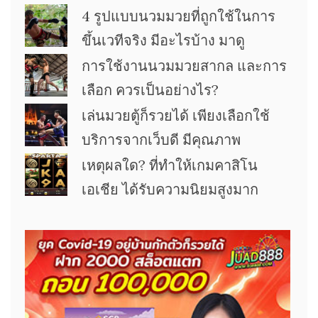
4 รูปแบบนวมมวยที่ถูกใช้ในการ
ขึ้นเวทีจริง มีอะไรบ้าง มาดู
การใช้งานนวมมวยสากล และการ
เลือก ควรเป็นอย่างไร?
เล่นมวยตู้ก็รวยได้ เพียงเลือกใช้
บริการจากเว็บดี มีคุณภาพ
เหตุผลใด? ที่ทำให้เกมคาสิโน
เอเชีย ได้รับความนิยมสูงมาก