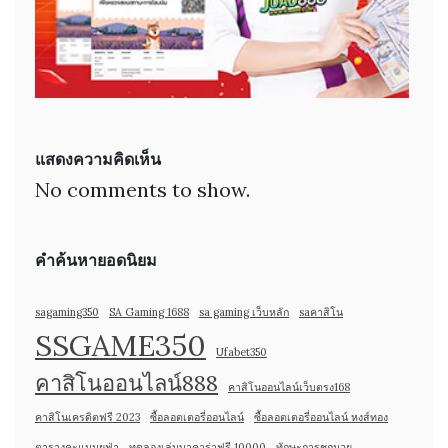
แสดงความคิดเห็น
No comments to show.
คำค้นหายอดนิยม
sagaming350
SA Gaming 1688
sa gaming เว็บหลัก
saคาสิโน
SSGAME350
Ufabet350
คาสิโนออนไลน์888
คาสิโนออนไลน์เว็บตรง168
คาสิโนเครดิตฟรี 2023
ซื้อลอตเตอรี่ออนไลน์
ซื้อลอตเตอรี่ออนไลน์ หงส์ทอง
ตารางคะแนนยูฟ่า
ทดลองเล่นบาคาร่าฟรี 10000
ทักษะการชกมวย