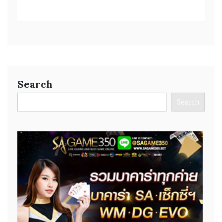
Search
Search