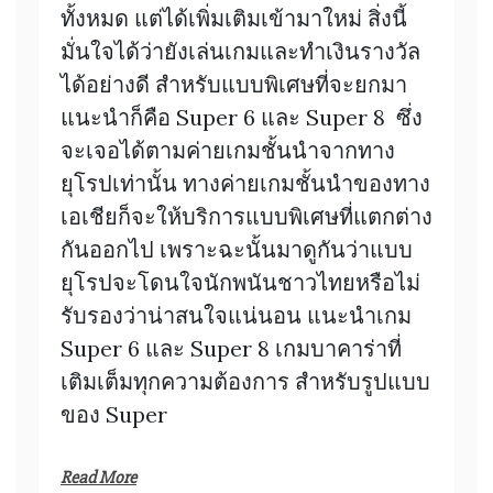
ทั้งหมด แต่ได้เพิ่มเติมเข้ามาใหม่ สิ่งนี้
มั่นใจได้ว่ายังเล่นเกมและทำเงินรางวัล
ได้อย่างดี สำหรับแบบพิเศษที่จะยกมา
แนะนำก็คือ Super 6 และ Super 8 ซึ่ง
จะเจอได้ตามค่ายเกมชั้นนำจากทาง
ยุโรปเท่านั้น ทางค่ายเกมชั้นนำของทาง
เอเชียก็จะให้บริการแบบพิเศษที่แตกต่าง
กันออกไป เพราะฉะนั้นมาดูกันว่าแบบ
ยุโรปจะโดนใจนักพนันชาวไทยหรือไม่
รับรองว่าน่าสนใจแน่นอน แนะนำเกม
Super 6 และ Super 8 เกมบาคาร่าที่
เติมเต็มทุกความต้องการ สำหรับรูปแบบ
ของ Super
Read More