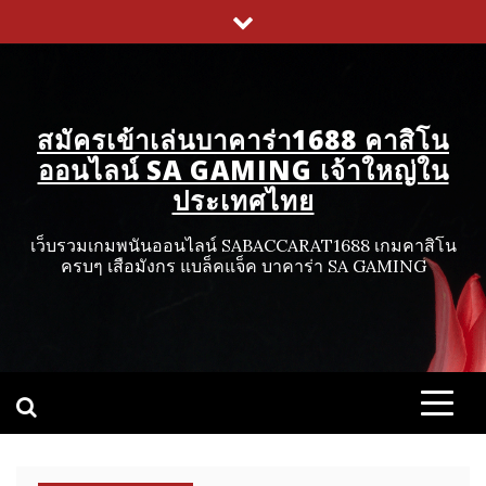
Skip
to
content
สมัครเข้าเล่นบาคาร่า1688 คาสิโน
ออนไลน์ SA GAMING เจ้าใหญ่ใน
ประเทศไทย
เว็บรวมเกมพนันออนไลน์ SABACCARAT1688 เกมคาสิโน
ครบๆ เสือมังกร แบล็คแจ็ค บาคาร่า SA GAMING