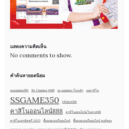
แสดงความคิดเห็น
No comments to show.
คำค้นหายอดนิยม
sagaming350
SA Gaming 1688
sa gaming เว็บหลัก
saคาสิโน
SSGAME350
Ufabet350
คาสิโนออนไลน์888
คาสิโนออนไลน์เว็บตรง168
คาสิโนเครดิตฟรี 2023
ซื้อลอตเตอรี่ออนไลน์
ซื้อลอตเตอรี่ออนไลน์ หงส์ทอง