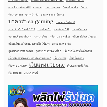
ตารางคะแนนยูฟ่า
ทดลองเล่นบาคาร่าฟรี 10000
ทักษะการชกมวย
ทางเข้า sbobet1688
นวมมวย
นวมมวยสากล
นักชกมืออาชีพ
นักมวย
นักมวยรุ่นเก๋า
บาคาร่า350
บาคาร่า 888 เว็บตรง
บาคาร่า sa gaming
บาคาร่าเว็บไหนดี
บาคาร่า เว็บไหนดี 2022
มวยพักยก711
มวยพักยก 789
มวยสมัครเล่น
ลอตเตอรี่ชุดละกี่บาท
สภามวยไทย
สล็อต true wallet
สล็อต ufabet เว็บตรง
สล็อตเว็บตรงไม่ผ่านเอเย่นต์ไม่มีขั้นต่ำ
สูตรบาคาร่า fifa
สูตรบาคาร่าทดลองฟรี
สูตรบาคาร่าที่แม่นที่สุด
เว็บคาสิโนออนไลน์อันดับ1
เว็บพนันออนไลน์ เว็บตรงไม่ผ่านเอเย่นต์
เว็บมวยไทย
เว็บสล็อตตรง
เว็บแทงมวยone
เว็บหวย UFA350
เว็บแทงมวยที่ดีที่สุด
เว็บแท่งมวย
แทงมวยวันนี้