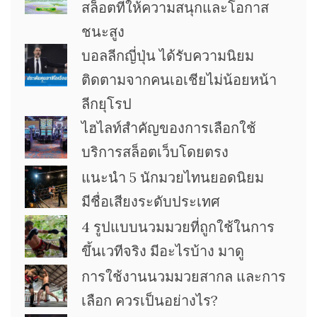
สล็อตที่ให้ความสนุกและโอกาส
ชนะสูง
บอลลีกญี่ปุ่น ได้รับความนิยม
ติดตามจากคนเอเชียไม่น้อยหน้า
ลีกยุโรป
ไฮไลท์สำคัญของการเลือกใช้
บริการสล็อตเว็บโดยตรง
แนะนำ 5 นักมวยไทนยอดนิยม
มีชื่อเสียงระดับประเทศ
4 รูปแบบนวมมวยที่ถูกใช้ในการ
ขึ้นเวทีจริง มีอะไรบ้าง มาดู
การใช้งานนวมมวยสากล และการ
เลือก ควรเป็นอย่างไร?