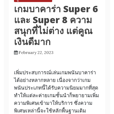
เกมบาคาร่า Super 6
และ Super 8 ความ
สนุกที่ไม่ต่าง แต่คูณ
เงินดีมาก
February 22, 2023
เพิ่มประสบการณ์เล่นเกมพนันบาคาร่า
ได้อย่างหลากหลาย เนื่องจากว่าเกม
พนันประเภทนี้ได้รับความนิยมมากที่สุด
ทำให้แต่ละค่ายเกมชั้นนำก็พยายามเพิ่ม
ความพิเศษเข้ามาให้บริการ ซึ่งความ
พิเศษเหล่านี้จะใช้หลักพื้นฐานเดิม