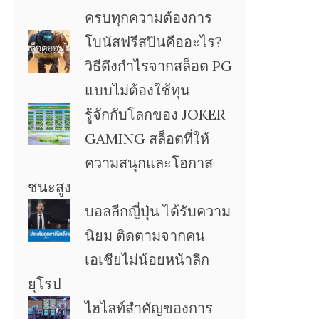
ครบทุกความต้องการ
โบนัสฟรีสปินคืออะไร?
วิธีดึงกำไรจากสล็อต PG
แบบไม่ต้องใช้ทุน
รู้จักกับโลกของ JOKER
GAMING สล็อตที่ให้
ความสนุกและโอกาส
ชนะสูง
บอลลีกญี่ปุ่น ได้รับความ
นิยม ติดตามจากคน
เอเชียไม่น้อยหน้าลีก
ยุโรป
ไฮไลท์สำคัญของการ