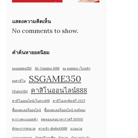
แสดงความคิดเห็น
No comments to show.
คำค้นหายอดนิยม
sagaming350
SA Gaming 1688
sa gaming เว็บหลัก
SSGAME350
saคาสิโน
คาสิโนออนไลน์888
Ufabet350
คาสิโนออนไลน์เว็บตรง168
คาสิโนเครดิตฟรี 2023
ซื้อลอตเตอรี่ออนไลน์
ซื้อลอตเตอรี่ออนไลน์ หงส์ทอง
ตารางคะแนนยูฟ่า
ทดลองเล่นบาคาร่าฟรี 10000
ทักษะการชกมวย
ทางเข้า sbobet1688
นวมมวย
นวมมวยสากล
นักชกมืออาชีพ
นักมวย
นักมวยรุ่นเก๋า