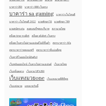
บาคาร่า350
บาคาร่า 888 เว็บตรง
บาคาร่า sa gaming
บาคาร่าเว็บไหนดี
บาคาร่า เว็บไหนดี 2022
มวยพักยก711
มวยพักยก 789
มวยสมัครเล่น
ลอตเตอรี่ชุดละกี่บาท
สภามวยไทย
สล็อต true wallet
สล็อต ufabet เว็บตรง
สล็อตเว็บตรงไม่ผ่านเอเย่นต์ไม่มีขั้นต่ำ
สูตรบาคาร่า fifa
สูตรบาคาร่าทดลองฟรี
สูตรบาคาร่าที่แม่นที่สุด
เว็บคาสิโนออนไลน์อันดับ1
เว็บพนันออนไลน์ เว็บตรงไม่ผ่านเอเย่นต์
เว็บมวยไทย
เว็บสล็อตตรง
เว็บหวย UFA350
เว็บแทงมวยone
เว็บแทงมวยที่ดีที่สุด
เว็บแท่งมวย
แทงมวยวันนี้