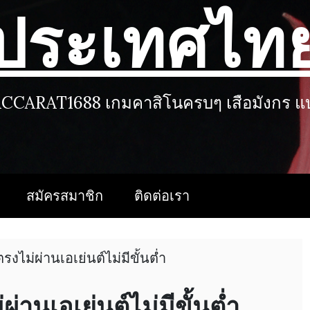
ประเทศไท
ACCARAT1688 เกมคาสิโนครบๆ เสือมังกร แ
สมัครสมาชิก
ติดต่อเรา
รงไม่ผ่านเอเย่นต์ไม่มีขั้นต่ำ
ผ่านเอเย่นต์ไม่มีขั้นต่ำ