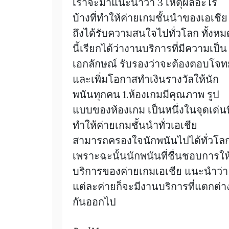
เราจะมาแนะนำว่า 3 เหตุผลอะไร
บ้างที่ทำให้ค่ายเกมชั้นนำของเอเชีย
ถึงได้รับความสนใจไปทั่วโลก ทั้งหม
นี้เรียกได้ว่างานบริการที่มีความเป็น
เอกลักษณ์ รับรองว่าจะต้องตอบโจทย
และเพิ่มโอกาสทำเงินรางวัลให้นัก
พนันทุกคน 1.ห้องเกมมีคุณภาพ รูป
แบบของห้องเกม เป็นหนึ่งในจุดเด่นที
ทำให้ค่ายเกมชั้นนำทั่วเอเชีย
สามารถครองใจนักพนันไปได้ทั่วโล
เพราะฉะนั้นนักพนันที่ชื่นชอบการให
บริการของค่ายเกมเอเชีย แนะนำว่า
แต่ละค่ายก็จะมีงานบริการที่แตกต่า
กันออกไป