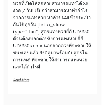
หวยที่เปิดให้คอหวยสามารถแทงได้ 88
งวด / วัน! เรียกว่าสามารถหาทำกำไร
จากการแทงหวย หาค่าขนมเข้ากระเป๋า
กันได้ทุกวัน [lotto_show
type=”thai”] สูตรแทงหวยยี่กี UFA350
ดีจนต้องบอกต่อ! ซึ่งการแทงหวยยี่กี
UFA350s.com นอกจากดวงที่จะช่วยให้
ชนะเลขแล้ว ยังตีคู่มาพร้อมกับสูตรใน
การแทง! ที่จะช่วยให้สามารถแทงหวย
และได้กำไรดี
Read More