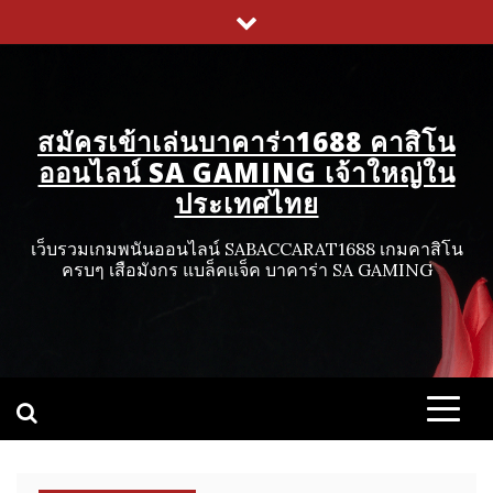
Skip
to
content
สมัครเข้าเล่นบาคาร่า1688 คาสิโน
ออนไลน์ SA GAMING เจ้าใหญ่ใน
ประเทศไทย
เว็บรวมเกมพนันออนไลน์ SABACCARAT1688 เกมคาสิโน
ครบๆ เสือมังกร แบล็คแจ็ค บาคาร่า SA GAMING