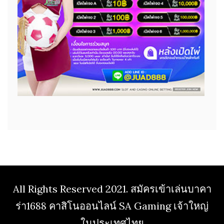
All Rights Reserved 2021. สมัครเข้าเล่นบาคา
ร่า1688 คาสิโนออนไลน์ SA Gaming เจ้าใหญ่
ในประเทศไทย