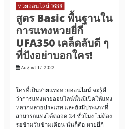
หวยออนไลน์ 1688
สูตร Basic พื้นฐานใน
การแทงหวยยี่กี
UFA350 เคล็ดลับดี ๆ
ที่ปังอย่าบอกใคร!
August 17, 2022
ใครที่เป็นสายแทงหวยออนไลน์ จะรู้ดี
ว่าการแทงหวยออนไลน์นั้นมีเปิดให้แทง
หลากหลายประเภท และยังมีประเภทที่
สามารถแทงได้ตลอด 24 ชั่วโมง ไม่ต้อง
รอข้ามวันข้ามเดือน นั่นก็คือ หวยยี่กี