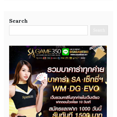
Search
Search