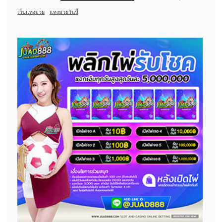
เว็บแท่งมวย
แทงมวยวันนี้