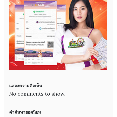
แสดงความคิดเห็น
No comments to show.
คำค้นหายอดนิยม