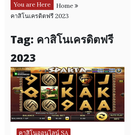
You are Here
Home
คาสิโนเครดิตฟรี 2023
Tag:
คาสิโนเครดิตฟรี
2023
คาสิโนออนไลน์ SA