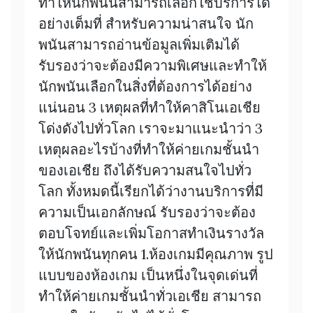
ทำให้นักพนันสามารถเลือกใช้บริการได้
อย่างเต็มที่ สำหรับความน่าสนใจ นัก
พนันสามารถอ่านข้อมูลเพิ่มเติมได้
รับรองว่าจะต้องมีความพิเศษและทำให้
นักพนันเลือกในสิ่งที่ต้องการได้อย่าง
แน่นอน 3 เหตุผลที่ทำให้คาสิโนเอเชีย
โด่งดังไปทั่วโลก เราจะมาแนะนำว่า 3
เหตุผลอะไรบ้างที่ทำให้ค่ายเกมชั้นนำ
ของเอเชีย ถึงได้รับความสนใจไปทั่ว
โลก ทั้งหมดนี้เรียกได้ว่างานบริการที่มี
ความเป็นเอกลักษณ์ รับรองว่าจะต้อง
ตอบโจทย์และเพิ่มโอกาสทำเงินรางวัล
ให้นักพนันทุกคน 1.ห้องเกมมีคุณภาพ รูป
แบบของห้องเกม เป็นหนึ่งในจุดเด่นที่
ทำให้ค่ายเกมชั้นนำทั่วเอเชีย สามารถ